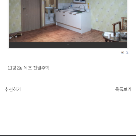
+
11평2동 목조 전원주택
추천하기
목록보기