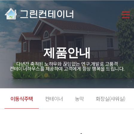
제품안내
다년간 축적된 노하우와 끊임없는 연구.개발로 고품격
컨테이너하우스를 제공하여 고객에게 항상 행복을 드립니다.
이동식주택
컨테이너
농막
화장실(샤워실)