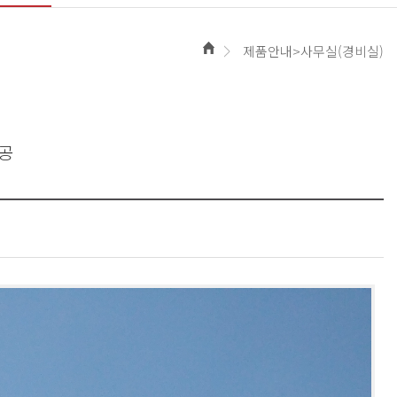
제품안내>사무실(경비실)
시공