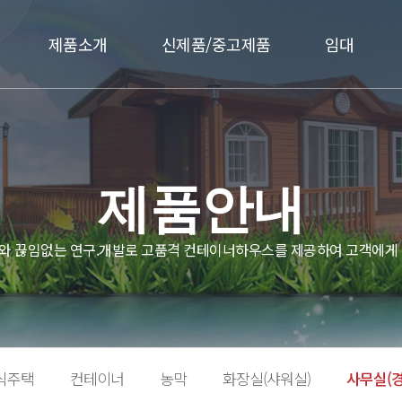
제품소개
신제품/중고제품
임대
제품안내
와 끊임없는 연구.개발로 고품격 컨테이너하우스를 제공하여 고객에게 
식주택
컨테이너
농막
화장실(샤워실)
사무실(경